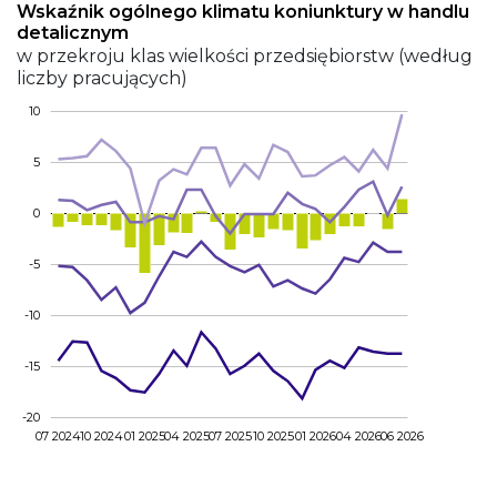
Wskaźnik ogólnego klimatu koniunktury w handlu
detalicznym
w przekroju klas wielkości przedsiębiorstw (według
liczby pracujących)
10
5
0
-5
-10
-15
-20
07 2024
10 2024
01 2025
04 2025
07 2025
10 2025
01 2026
04 2026
06 2026