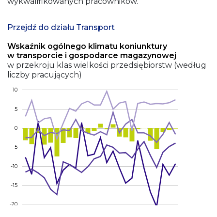
wykwalifikowanych pracowników.
Przejdź do działu Transport
Wskaźnik ogólnego klimatu koniunktury
w transporcie i gospodarce magazynowej
w przekroju klas wielkości przedsiębiorstw (według
liczby pracujących)
10
5
0
-5
-10
-15
-20