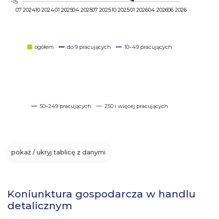
-15
07 2024
10 2024
01 2025
04 2025
07 2025
10 2025
01 2026
04 2026
06 2026
ogółem
do 9 pracujących
10–49 pracujących
50–249 pracujących
250 i więcej pracujących
pokaż / ukryj tablicę z danymi
Koniunktura gospodarcza w handlu
detalicznym