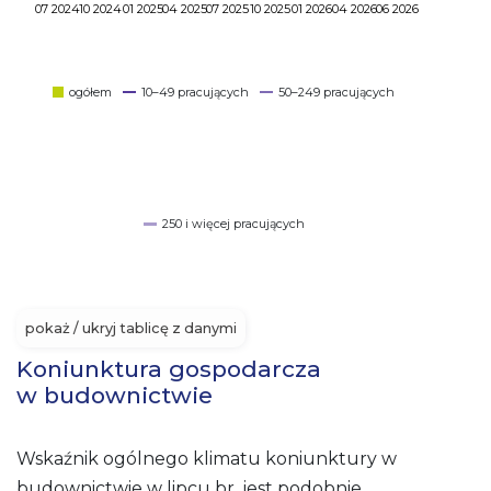
07 2024
10 2024
01 2025
04 2025
07 2025
10 2025
01 2026
04 2026
06 2026
ogółem
10–49 pracujących
50–249 pracujących
250 i więcej pracujących
pokaż / ukryj tablicę z danymi
Koniunktura gospodarcza
w budownictwie
Wskaźnik ogólnego klimatu koniunktury w
budownictwie w lipcu br. jest podobnie